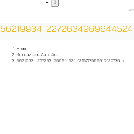
56219934_2272634969644524
Home
Βοτσαλώτα Δάπεδα
56219934_2272634969644524_4315777555010420736_n