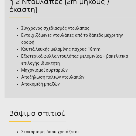
ή 2 Ντουλάπες (2m μήκους /
έκαστη)
Σύγχρονος σχεδιασμός ντουλάπας
Εντοιχιζόμενες ντουλάπες από το δάπεδο μέχρι την
οροφή
Κουτιά λευκής μελαμίνης πάχους 18mm
Εξωτερικά φύλλα ντουλάπας μελαμινίκα – βακελιτικά
επιλογής ιδιοκτήτη
Μηχανισμοί συρταριών
Αποξήλωση παλιών ντουλαπών
Αποκομιδή μπαζών
Βάψιμο σπιτιού
Στοκάρισμα, όπου χρειάζεται