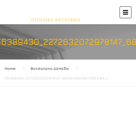
56389430_2272632072978147_6
Home
Βοτσαλώτα Δάπεδα
56389430_2272632072978147_6812640634873053184_n