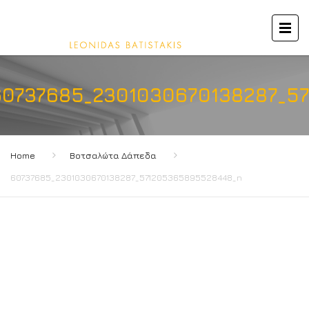
60737685_2301030670138287_5
Home
Βοτσαλώτα Δάπεδα
60737685_2301030670138287_571205365895528448_n