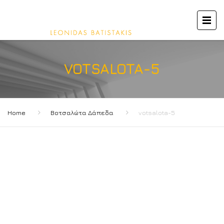
VOTSALOTA-5
Home
Βοτσαλώτα Δάπεδα
votsalota-5