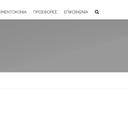
ΙΜΕΝΤΟΚΟΝΙΑ
ΠΡΟΣΦΟΡΕΣ
ΕΠΙΚΟΙΝΩΝΙΑ
ΠΡΟΣΦΟΡΑ ΑΝΑΚΑΙΝΙΣΗΣ ΜΠΑΝΙΟΥ
ΠΑΚΈΤΟ ΑΝΑΚΑΊΝΙΣΗΣ ECONOMY
ΠΑΚΕΤΟ ΑΝΑΚΑΙΝΙΣΗΣ FLEXIBLY
ΠΑΚΕΤΟ ΑΝΑΚΑΙΝΙΣΗΣ TOTAL