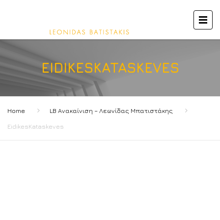
EIDIKESKATASKEVES
Home
LB Ανακαίνιση – Λεωνίδας Μπατιστάκης
EidikesKataskeves