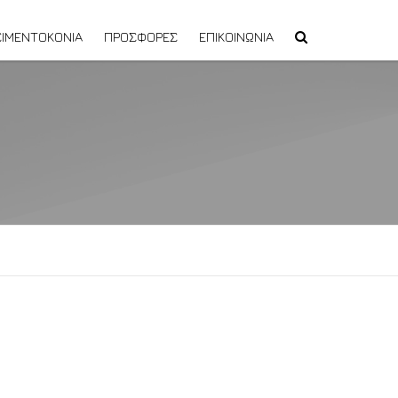
ΙΜΕΝΤΟΚΟΝΙΑ
ΠΡΟΣΦΟΡΕΣ
ΕΠΙΚΟΙΝΩΝΙΑ
ΠΡΟΣΦΟΡΑ ΑΝΑΚΑΙΝΙΣΗΣ ΜΠΑΝΙΟΥ
ΠΑΚΈΤΟ ΑΝΑΚΑΊΝΙΣΗΣ ECONOMY
ΠΑΚΕΤΟ ΑΝΑΚΑΙΝΙΣΗΣ FLEXIBLY
ΠΑΚΕΤΟ ΑΝΑΚΑΙΝΙΣΗΣ TOTAL