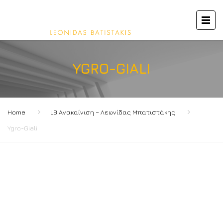
YGRO-GIALI
Home
LB Ανακαίνιση – Λεωνίδας Μπατιστάκης
Ygro-Giali