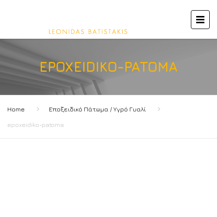
EPOXEIDIKO-PATOMA
Home
Εποξειδικό Πάτωμα / Υγρό Γυαλί
epoxeidiko-patoma