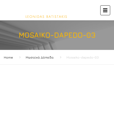
MOSAIKO-DAPEDO-03
Home
Μωσαϊκά Δάπεδα
Mosaiko-dapedo-03