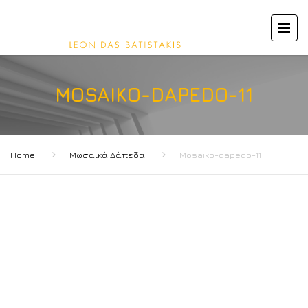
MOSAIKO-DAPEDO-11
Home
Μωσαϊκά Δάπεδα
Mosaiko-dapedo-11