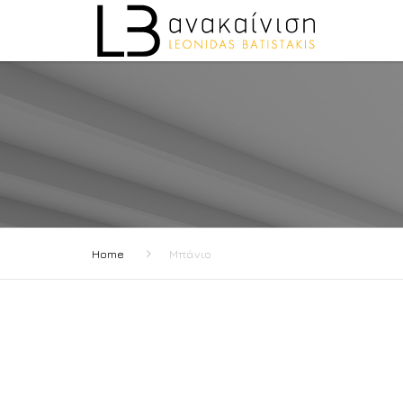
Home
Μπάνιο