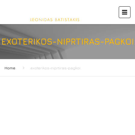
EXOTERIKOS-NIPRTIRAS-PAGKOI
Home
exoterikos-niprtiras-pagkoi